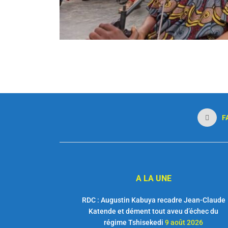
F
A LA UNE
RDC : Augustin Kabuya recadre Jean-Claude
Katende et dément tout aveu d’échec du
régime Tshisekedi
9 août 2026