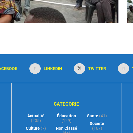
ACEBOOK
LINKEDIN
TWITTER
CATEGORIE
Actualité
Éducation
Santé
(41)
(205)
(129)
Société
Culture
(7)
Non Classé
(167)