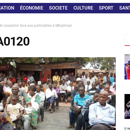
CATION
ÉCONOMIE
SOCIETE
CULTURE
SPORT
SAN
 de cassation face aux justiciables à Mbujimayi
A0120