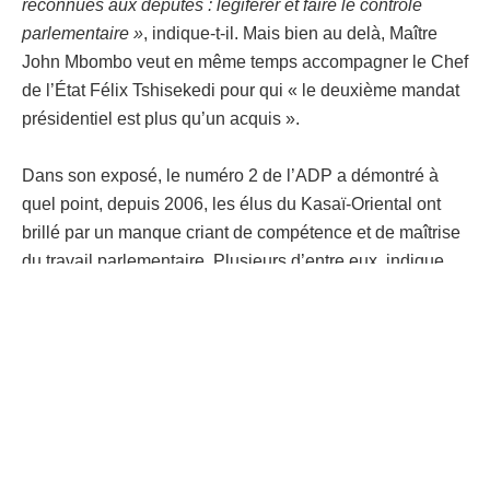
reconnues aux députés : légiférer et faire le contrôle
parlementaire »
, indique-t-il. Mais bien au delà, Maître
John Mbombo veut en même temps accompagner le Chef
de l’État Félix Tshisekedi pour qui « le deuxième mandat
présidentiel est plus qu’un acquis ».
Dans son exposé, le numéro 2 de l’ADP a démontré à
quel point, depuis 2006, les élus du Kasaï-Oriental ont
brillé par un manque criant de compétence et de maîtrise
du travail parlementaire. Plusieurs d’entre eux, indique
John Mbombo, ont été incapables de défendre le Chef de
l’État et leurs électeurs pendant la période tumultueuse
de la coalition FCC-CASH, et même après.
« Un peuple a pour dirigeants les hommes que lui-même
se choisit. Au lieu que la population continue de souffrir,
c’est le moment d’opérer un choix judicieux »,
lance-t-il. Il
déplore l’attitude des élus de la législation finissante qui