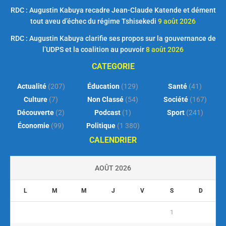
RDC : Augustin Kabuya recadre Jean-Claude Katende et dément
tout aveu d’échec du régime Tshisekedi
9 août 2026
RDC : Augustin Kabuya clarifie ses propos sur la gouvernance de
l’UDPS et la coalition au pouvoir
8 août 2026
CATEGORIE
Actualité
(207)
Éducation
(129)
Santé
(41)
Culture
(7)
Non Classé
(54)
Société
(167)
Découverte
(2)
Podcast
(1)
Sport
(241)
Économie
(99)
Politique
(1 380)
CALENDRIER
AOÛT 2026
L
M
M
J
V
S
D
1
2