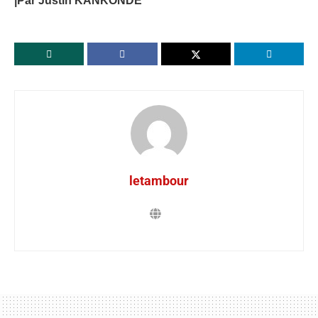
|Par Justin KANKONDE
letambour