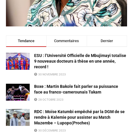
Tendance
Commentaires
Dernier
ESU : l’Université Officielle de Mbujimayi totalise
9 nouveaux docteurs à thèse en une année,
record !
30 NOVEMBRE 2023
Boxe : Martin Bakole fait parler sa puissance
face au franco-camerounais Takam
28 OCTOBRE 2023
RDC : Moïse Katumbi empêché par la DGM de se
rendre à Kalemie pour assister au Match
Mazembe – Lupopo(Proches)
30 DÉCEMBRE 2023