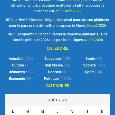
officiellement la procédure écrite dans l’affaire opposant
Kinshasa à Kigali
5 août 2026
RDC : arrivé à Kinshasa, Miguel Masaisai poursuit son plaidoyer
pour la paix avant de mettre le cap sur le Maroc
5 août 2026
RDC : Jacquemain Shabani remet la directive ministérielle de
l’année politique 2026 aux partis politiques
4 août 2026
CATEGORIE
Actualité
(204)
Éducation
(129)
Santé
(41)
Culture
(7)
Non Classé
(54)
Société
(167)
Découverte
(2)
Podcast
(1)
Sport
(240)
Économie
(99)
Politique
(1 378)
CALENDRIER
AOÛT 2026
L
M
M
J
V
S
D