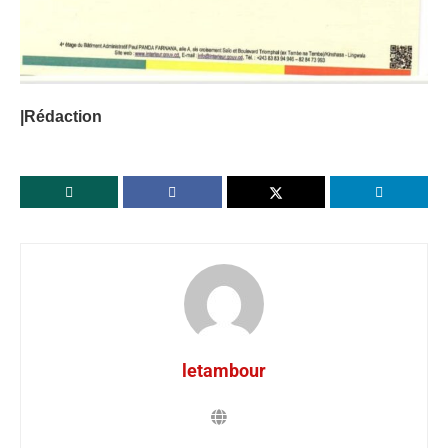
|Rédaction
letambour