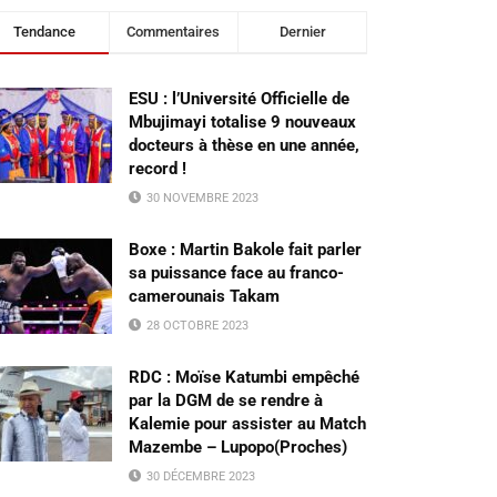
Tendance
Commentaires
Dernier
ESU : l’Université Officielle de
Mbujimayi totalise 9 nouveaux
docteurs à thèse en une année,
record !
30 NOVEMBRE 2023
Boxe : Martin Bakole fait parler
sa puissance face au franco-
camerounais Takam
28 OCTOBRE 2023
RDC : Moïse Katumbi empêché
par la DGM de se rendre à
Kalemie pour assister au Match
Mazembe – Lupopo(Proches)
30 DÉCEMBRE 2023