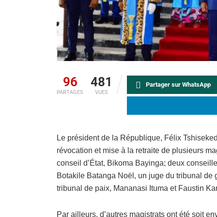
96
481
Partager sur WhatsApp
PARTAGES
VUES
Le président de la République, Félix Tshiseke
révocation et mise à la retraite de plusieurs mag
conseil d’État, Bikoma Bayinga; deux conseill
Botakile Batanga Noël, un juge du tribunal d
tribunal de paix, Mananasi Ituma et Faustin K
Par ailleurs, d’autres magistrats ont été soit 