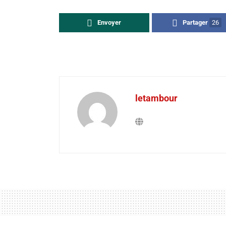
Envoyer
Partager
26
letambour