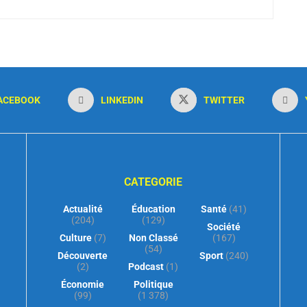
ACEBOOK
LINKEDIN
TWITTER
CATEGORIE
Actualité
Éducation
Santé
(41)
(204)
(129)
Société
Culture
(7)
Non Classé
(167)
(54)
Découverte
Sport
(240)
(2)
Podcast
(1)
Économie
Politique
(99)
(1 378)