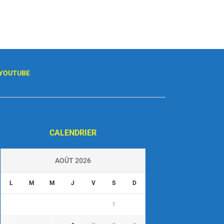
YOUTUBE
CALENDRIER
AOÛT 2026
L
M
M
J
V
S
D
1
2