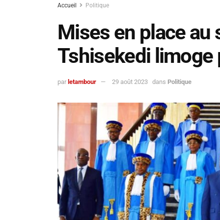
Accueil
Politique
Mises en place au s
Tshisekedi limoge 
par
letambour
29 août 2023
dans
Politique