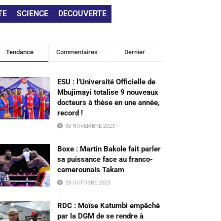
TE
SCIENCE
DECOUVERTE
Tendance
Commentaires
Dernier
ESU : l’Université Officielle de
Mbujimayi totalise 9 nouveaux
docteurs à thèse en une année,
record !
30 NOVEMBRE 2023
Boxe : Martin Bakole fait parler
sa puissance face au franco-
camerounais Takam
28 OCTOBRE 2023
RDC : Moïse Katumbi empêché
par la DGM de se rendre à