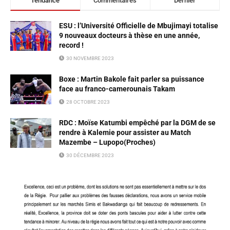
Tendance
Commentaires
Dernier
ESU : l’Université Officielle de Mbujimayi totalise
9 nouveaux docteurs à thèse en une année,
record !
30 NOVEMBRE 2023
Boxe : Martin Bakole fait parler sa puissance
face au franco-camerounais Takam
28 OCTOBRE 2023
RDC : Moïse Katumbi empêché par la DGM de se
rendre à Kalemie pour assister au Match
Mazembe – Lupopo(Proches)
30 DÉCEMBRE 2023