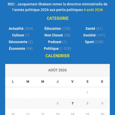
RDC : Jacquemain Shabani remet la directive ministérielle de
l’année politique 2026 aux partis politiques
4 août 2026
CATEGORIE
Actualité
(204)
Éducation
(129)
Santé
(41)
Culture
(7)
Non Classé
(54)
Société
(167)
Découverte
(2)
Podcast
(1)
Sport
(240)
Économie
(99)
Politique
(1 378)
CALENDRIER
AOÛT 2026
L
M
M
J
V
S
D
1
2
3
4
5
6
7
8
9
10
11
12
13
14
15
16