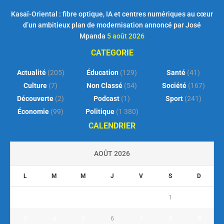
Kasaï-Oriental : fibre optique, IA et centres numériques au cœur
d’un ambitieux plan de modernisation annoncé par José
Mpanda
5 août 2026
CATEGORIE
Actualité
(205)
Éducation
(129)
Santé
(41)
Culture
(7)
Non Classé
(54)
Société
(167)
Découverte
(2)
Podcast
(1)
Sport
(241)
Économie
(99)
Politique
(1 380)
CALENDRIER
AOÛT 2026
L
M
M
J
V
S
D
1
2
3
4
5
6
7
8
9