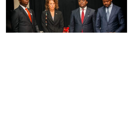
La soirée a été marquée par deux temps forts. Le premier
a consisté en la projection d’un long reportage retraçant
les principales actions menées par le CNJ au cours de
ces 100 jours. Parmi celles-ci figurent notamment les
initiatives d’insertion professionnelle des jeunes, le
renforcement des capacités institutionnelles, la formation
aux métiers du numérique, la relance de la diplomatie du
CNJ à l’international, les actions de plaidoyer en faveur
de la jeunesse, ainsi que les campagnes d’appel au