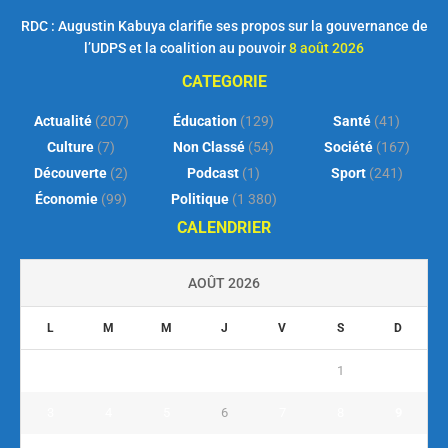
RDC : Augustin Kabuya clarifie ses propos sur la gouvernance de
l’UDPS et la coalition au pouvoir
8 août 2026
CATEGORIE
Actualité
(207)
Éducation
(129)
Santé
(41)
Culture
(7)
Non Classé
(54)
Société
(167)
Découverte
(2)
Podcast
(1)
Sport
(241)
Économie
(99)
Politique
(1 380)
CALENDRIER
AOÛT 2026
L
M
M
J
V
S
D
1
2
3
4
5
6
7
8
9