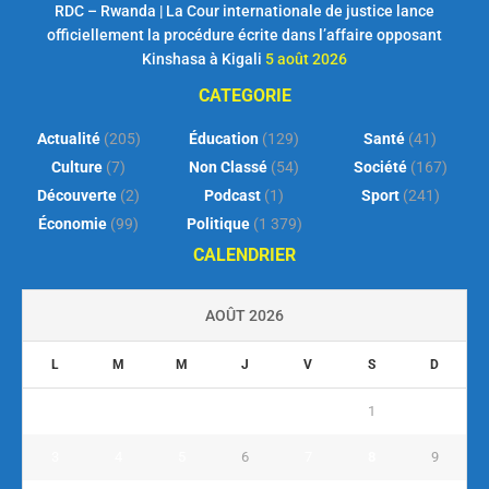
RDC – Rwanda | La Cour internationale de justice lance
officiellement la procédure écrite dans l’affaire opposant
Kinshasa à Kigali
5 août 2026
CATEGORIE
Actualité
(205)
Éducation
(129)
Santé
(41)
Culture
(7)
Non Classé
(54)
Société
(167)
Découverte
(2)
Podcast
(1)
Sport
(241)
Économie
(99)
Politique
(1 379)
CALENDRIER
AOÛT 2026
L
M
M
J
V
S
D
1
2
3
4
5
6
7
8
9