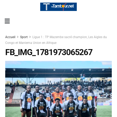
Accueil
Sport
Ligue 1 : TP Mazembe sacré champion, Les Aigles du
Congo et Maniema Union en Afrique
FB_IMG_1781973065267