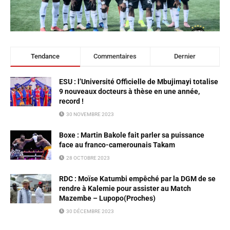
Tendance
Commentaires
Dernier
ESU : l’Université Officielle de Mbujimayi totalise
9 nouveaux docteurs à thèse en une année,
record !
30 NOVEMBRE 2023
Boxe : Martin Bakole fait parler sa puissance
face au franco-camerounais Takam
28 OCTOBRE 2023
RDC : Moïse Katumbi empêché par la DGM de se
rendre à Kalemie pour assister au Match
Mazembe – Lupopo(Proches)
30 DÉCEMBRE 2023