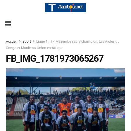
Accueil
Sport
Ligue 1 : TP Mazembe sacré champion, Les Aigles du
Congo et Maniema Union en Afrique
FB_IMG_1781973065267