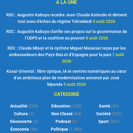
A LA UNE
RDC : Augustin Kabuya recadre Jean-Claude Katende et dément
tout aveu d’échec du régime Tshisekedi
9 août 2026
RDC : Augustin Kabuya clarifie ses propos sur la gouvernance de
l’UDPS et la coalition au pouvoir
8 août 2026
RDC : Claude Mbuyi et le cycliste Miguel Masaisai reçus par les
ambassadeurs des Pays-Bas et d’Espagne pour la paix
7 août
2026
Kasaï-Oriental : fibre optique, IA et centres numériques au cœur
d’un ambitieux plan de modernisation annoncé par José
Mpanda
5 août 2026
CATEGORIE
Actualité
(205)
Éducation
(129)
Santé
(41)
Culture
(7)
Non Classé
(54)
Société
(167)
Découverte
(2)
Podcast
(1)
Sport
(241)
Économie
(99)
Politique
(1 380)