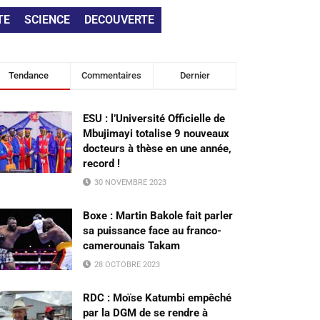
TE
SCIENCE
DECOUVERTE
Tendance
Commentaires
Dernier
ESU : l’Université Officielle de
Mbujimayi totalise 9 nouveaux
docteurs à thèse en une année,
record !
30 NOVEMBRE 2023
Boxe : Martin Bakole fait parler
sa puissance face au franco-
camerounais Takam
28 OCTOBRE 2023
RDC : Moïse Katumbi empêché
par la DGM de se rendre à