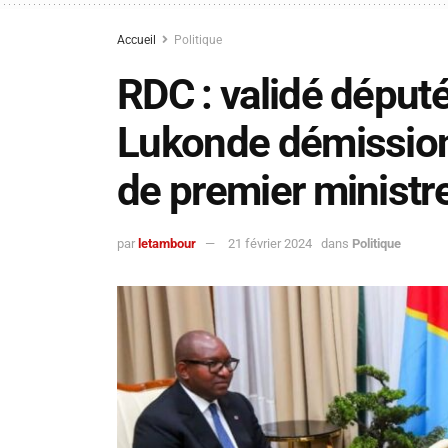
Accueil
Politique
RDC : validé déput
Lukonde démission
de premier ministr
par
letambour
21 février 2024
dans
Politique