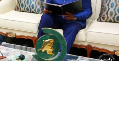
Partager sur Facebook
Partager sur Twitter
Partager sur Linkedin
tique du Congo, Sama Lukonde, a officiellement
024, après avoir occupé la fonction depuis le 15 février
 Président Félix Tshisekedi, qui est en charge de
atibilité dont il est frappé à la suite de la validation de