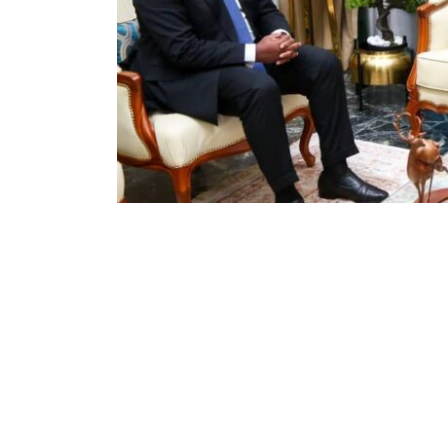
19
95
Partager sur WhatsApp
PARTAGES
VUES
Le Premier ministre de la République démocra
démissionné de son poste ce mardi 20 février 2
2021. Sa décision a été remise par lui-même au
nommer son successeur. Elle fait suite à l’incomp