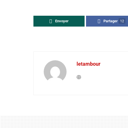
Envoyer
Partager
12
letambour