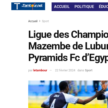
ACCUEIL
POLITIQUE
ÉDU
Accueil
Sport
Ligue des Champion
Mazembe de Lubumb
Pyramids Fc d’Egy
par
letambour
22 février 2024
dans
Sport