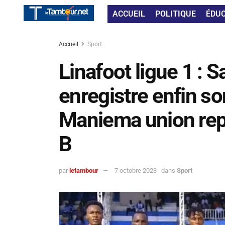
ACCUEIL
POLITIQUE
ÉDU
Accueil
Sport
Linafoot ligue 1 : 
enregistre enfin so
Maniema union repr
B
par
letambour
7 octobre 2023
dans
Sport