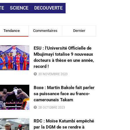
TE
SCIENCE
DECOUVERTE
Tendance
Commentaires
Dernier
ESU : l’Université Officielle de
Mbujimayi totalise 9 nouveaux
docteurs à thèse en une année,
record !
30 NOVEMBRE 2023
Boxe : Martin Bakole fait parler
sa puissance face au franco-
camerounais Takam
28 OCTOBRE 2023
RDC : Moïse Katumbi empêché
par la DGM de se rendre à