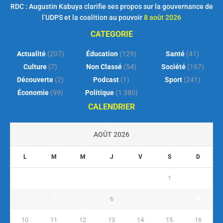
RDC : Augustin Kabuya clarifie ses propos sur la gouvernance de
l’UDPS et la coalition au pouvoir
8 août 2026
CATEGORIE
Actualité
(207)
Éducation
(129)
Santé
(41)
Culture
(7)
Non Classé
(54)
Société
(167)
Découverte
(2)
Podcast
(1)
Sport
(241)
Économie
(99)
Politique
(1 380)
CALENDRIER
AOÛT 2026
L
M
M
J
V
S
D
1
2
3
4
5
6
7
8
9
10
11
12
13
14
15
16