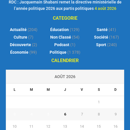
RDC : Jacquemain Shabani remet la directive ministérielle de
l’année politique 2026 aux partis politiques
4 août 2026
CATEGORIE
Actualité
(204)
Éducation
(129)
Santé
(41)
Culture
(7)
Non Classé
(54)
Société
(167)
Découverte
(2)
Podcast
(1)
Sport
(240)
Économie
(99)
Politique
(1 378)
CALENDRIER
AOÛT 2026
L
M
M
J
V
S
D
1
2
3
4
5
6
7
8
9
10
11
12
13
14
15
16