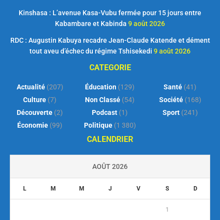
Kinshasa : L’avenue Kasa-Vubu fermée pour 15 jours entre
Kabambare et Kabinda
9 août 2026
RDC : Augustin Kabuya recadre Jean-Claude Katende et dément
tout aveu d’échec du régime Tshisekedi
9 août 2026
CATEGORIE
Actualité
(207)
Éducation
(129)
Santé
(41)
Culture
(7)
Non Classé
(54)
Société
(168)
Découverte
(2)
Podcast
(1)
Sport
(241)
Économie
(99)
Politique
(1 380)
CALENDRIER
AOÛT 2026
L
M
M
J
V
S
D
1
2