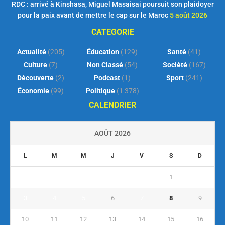
RDC : arrivé à Kinshasa, Miguel Masaisai poursuit son plaidoyer
pour la paix avant de mettre le cap sur le Maroc
5 août 2026
CATEGORIE
Actualité
(205)
Éducation
(129)
Santé
(41)
Culture
(7)
Non Classé
(54)
Société
(167)
Découverte
(2)
Podcast
(1)
Sport
(241)
Économie
(99)
Politique
(1 378)
CALENDRIER
AOÛT 2026
L
M
M
J
V
S
D
1
2
3
4
5
6
7
8
9
10
11
12
13
14
15
16