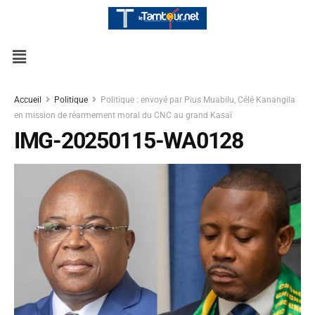
Accueil
Politique
Politique : envoyé par Pius Muabilu, Célé Kanangila
en mission de réarmement moral du CNC au grand Kasaï
IMG-20250115-WA0128