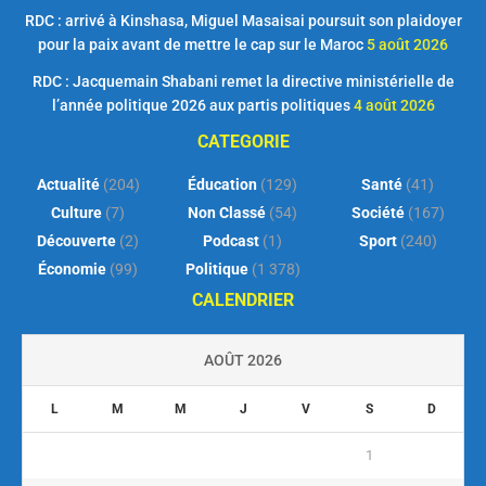
RDC : arrivé à Kinshasa, Miguel Masaisai poursuit son plaidoyer
pour la paix avant de mettre le cap sur le Maroc
5 août 2026
RDC : Jacquemain Shabani remet la directive ministérielle de
l’année politique 2026 aux partis politiques
4 août 2026
CATEGORIE
Actualité
(204)
Éducation
(129)
Santé
(41)
Culture
(7)
Non Classé
(54)
Société
(167)
Découverte
(2)
Podcast
(1)
Sport
(240)
Économie
(99)
Politique
(1 378)
CALENDRIER
AOÛT 2026
L
M
M
J
V
S
D
1
2