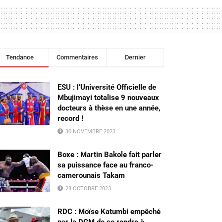
Tendance
Commentaires
Dernier
ESU : l’Université Officielle de
Mbujimayi totalise 9 nouveaux
docteurs à thèse en une année,
record !
30 NOVEMBRE 2023
Boxe : Martin Bakole fait parler
sa puissance face au franco-
camerounais Takam
28 OCTOBRE 2023
RDC : Moïse Katumbi empêché
par la DGM de se rendre à