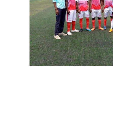
145
723
Partager sur WhatsApp
PARTAGES
VUES
Le club de l’Olympique de Mbujimayi a réam
2023. C’était au cours d’une assemblée élect