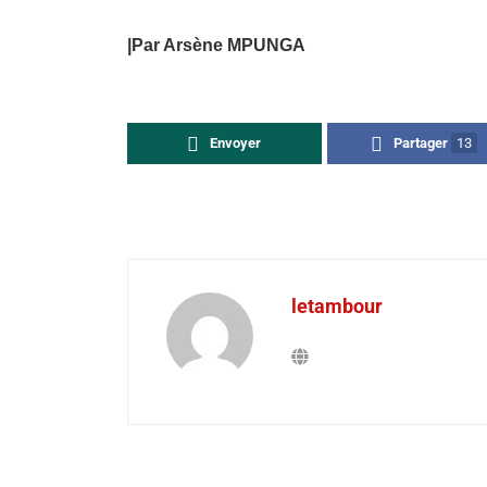
|Par Arsène MPUNGA
Envoyer
Partager
13
letambour