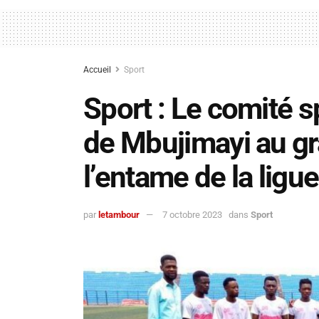
Accueil
Sport
Sport : Le comité s
de Mbujimayi au g
l’entame de la ligue
par
letambour
7 octobre 2023
dans
Sport