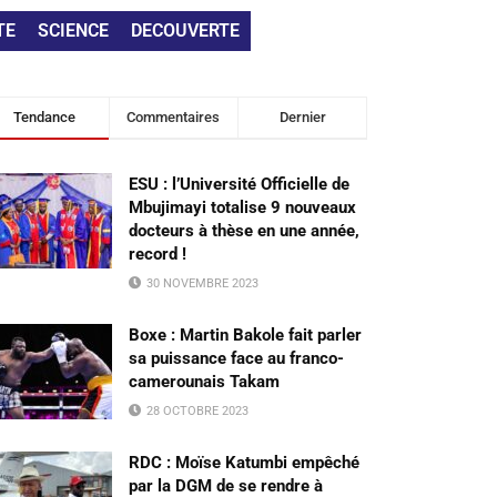
TE
SCIENCE
DECOUVERTE
Tendance
Commentaires
Dernier
ESU : l’Université Officielle de
Mbujimayi totalise 9 nouveaux
docteurs à thèse en une année,
record !
30 NOVEMBRE 2023
Boxe : Martin Bakole fait parler
sa puissance face au franco-
camerounais Takam
28 OCTOBRE 2023
RDC : Moïse Katumbi empêché
par la DGM de se rendre à