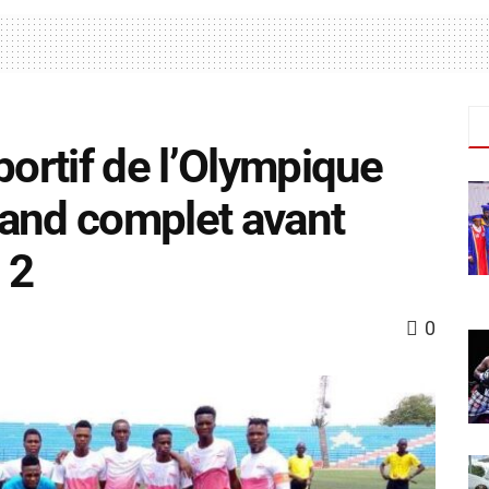
portif de l’Olympique
rand complet avant
 2
0