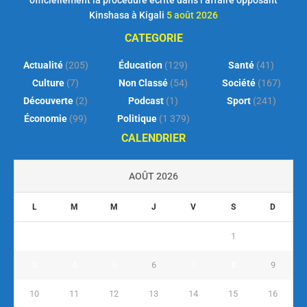
officiellement la procédure écrite dans l’affaire opposant
Kinshasa à Kigali
5 août 2026
CATEGORIE
Actualité
(205)
Éducation
(129)
Santé
(41)
Culture
(7)
Non Classé
(54)
Société
(167)
Découverte
(2)
Podcast
(1)
Sport
(241)
Économie
(99)
Politique
(1 379)
CALENDRIER
AOÛT 2026
L
M
M
J
V
S
D
1
2
3
4
5
6
7
8
9
10
11
12
13
14
15
16