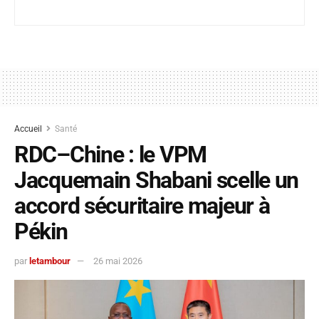
Accueil
Santé
RDC–Chine : le VPM
Jacquemain Shabani scelle un
accord sécuritaire majeur à
Pékin
par
letambour
26 mai 2026