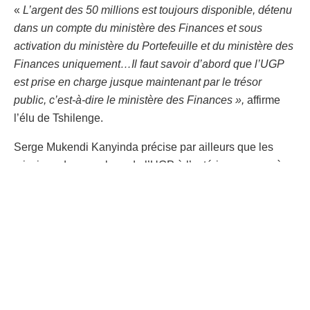
«
L’argent des 50 millions est toujours disponible, détenu
dans un compte du ministère des Finances et sous
activation du ministère du Portefeuille et du ministère des
Finances uniquement…Il faut savoir d’abord que l’UGP
est prise en charge jusque maintenant par le trésor
public, c’est-à-dire le ministère des Finances »,
affirme
l’élu de Tshilenge.
Serge Mukendi Kanyinda précise par ailleurs que les
missions des membres de l’UGP à l’extérieur comme à
l’intérieur du pays s’effectuent avec des équipes réduites
dans le but de minimiser le coût. À l’en croire, le
gouvernement congolais, sur instruction du Président de
la République compte augmenter cette enveloppe, pour
relancer une fois pour toute la production de la MIBA.
Concernant l’absence de l’UGP dans les statuts de la
société, le député Mukendi Fonsthi a tenu à rappeler que