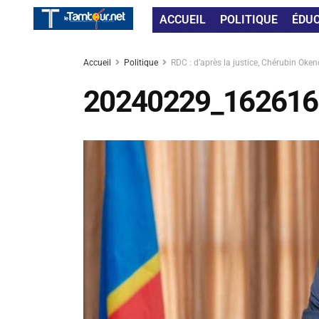
ACCUEIL
POLITIQUE
ÉDU
Accueil
Politique
RDC : d’après la justice, Chérubin Okend
20240229_162616