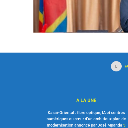
F
A LA UNE
Kasaï-Oriental : fibre optique, IA et centres
numériques au cœur d’un ambitieux plan de
modernisation annoncé par José Mpanda
5