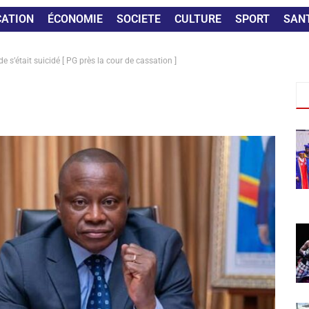
CATION
ÉCONOMIE
SOCIETE
CULTURE
SPORT
SAN
e s’était suicidé [ PG près la cour de cassation ]