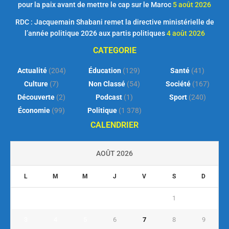
pour la paix avant de mettre le cap sur le Maroc
5 août 2026
RDC : Jacquemain Shabani remet la directive ministérielle de
l’année politique 2026 aux partis politiques
4 août 2026
CATEGORIE
Actualité
(204)
Éducation
(129)
Santé
(41)
Culture
(7)
Non Classé
(54)
Société
(167)
Découverte
(2)
Podcast
(1)
Sport
(240)
Économie
(99)
Politique
(1 378)
CALENDRIER
AOÛT 2026
L
M
M
J
V
S
D
1
2
3
4
5
6
7
8
9