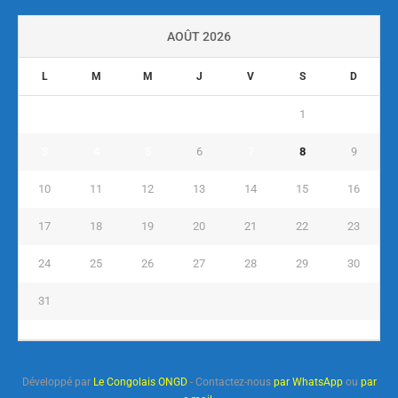
AOÛT 2026
L
M
M
J
V
S
D
1
2
3
4
5
6
7
8
9
10
11
12
13
14
15
16
17
18
19
20
21
22
23
24
25
26
27
28
29
30
31
« Juil
Développé par
Le Congolais ONGD
- Contactez-nous
par WhatsApp
ou
par