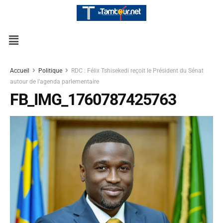
Accueil
Politique
RDC : Félix Tshisekedi reçoit le Président du Sénat
autour de l’agenda parlementaire
FB_IMG_1760787425763