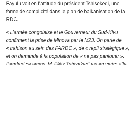
Fayulu voit en l’attitude du président Tshisekedi, une
forme de complicité dans le plan de balkanisation de la
RDC.
« L’armée congolaise et le Gouverneur du Sud-Kivu
confirment la prise de Minova par le M23. On parle de
« trahison au sein des FARDC », de « repli stratégique »,
et on demande à la population de « ne pas paniquer ».
Pendant ce temps, M. Félix Tshisekedi est en vadrouille.
N’est-ce pas là une complicité des usurpateurs dans le
projet de balkanisation du Congo ? Il est urgent que nous
nous dressions comme un seul homme pour sauver notre
pays : Cohesion nationale »,
a-t-il écrit sur X.
Il convient cependant de préciser que le Président de la
République est en Suisse, où il assiste au Forum
économique de Davos.