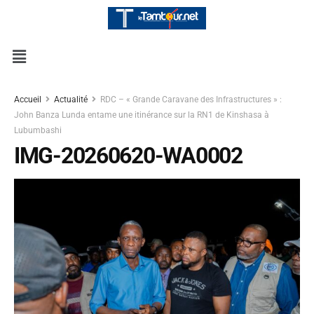
Accueil
Actualité
RDC – « Grande Caravane des Infrastructures » :
John Banza Lunda entame une itinérance sur la RN1 de Kinshasa à
Lubumbashi
IMG-20260620-WA0002