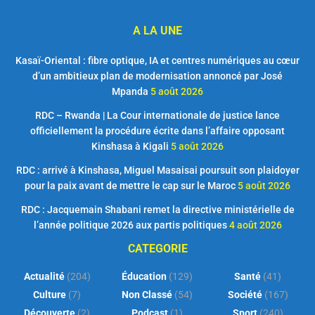
A LA UNE
Kasaï-Oriental : fibre optique, IA et centres numériques au cœur
d’un ambitieux plan de modernisation annoncé par José
Mpanda
5 août 2026
RDC – Rwanda | La Cour internationale de justice lance
officiellement la procédure écrite dans l’affaire opposant
Kinshasa à Kigali
5 août 2026
RDC : arrivé à Kinshasa, Miguel Masaisai poursuit son plaidoyer
pour la paix avant de mettre le cap sur le Maroc
5 août 2026
RDC : Jacquemain Shabani remet la directive ministérielle de
l’année politique 2026 aux partis politiques
4 août 2026
CATEGORIE
Actualité
(204)
Éducation
(129)
Santé
(41)
Culture
(7)
Non Classé
(54)
Société
(167)
Découverte
(2)
Podcast
(1)
Sport
(240)