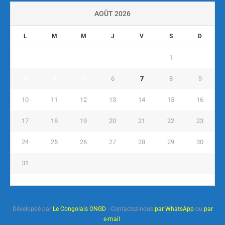
AOÛT 2026
L
M
M
J
V
S
D
1
2
3
4
5
6
7
8
9
10
11
12
13
14
15
16
17
18
19
20
21
22
23
24
25
26
27
28
29
30
31
« Juil
Développé par
Le Congolais ONGD
- Contactez-nous
par WhatsApp
ou
par
e-mail
.