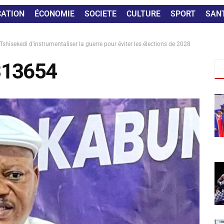
CATION
ÉCONOMIE
SOCIETE
CULTURE
SPORT
SAN
hisekedi d’instrumentaliser la guerre pour éviter les élections de 2028
313654