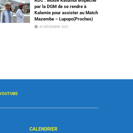
RDC : Moïse Katumbi empêché
par la DGM de se rendre à
Kalemie pour assister au Match
Mazembe – Lupopo(Proches)
30 DÉCEMBRE 2023
YOUTUBE
CALENDRIER