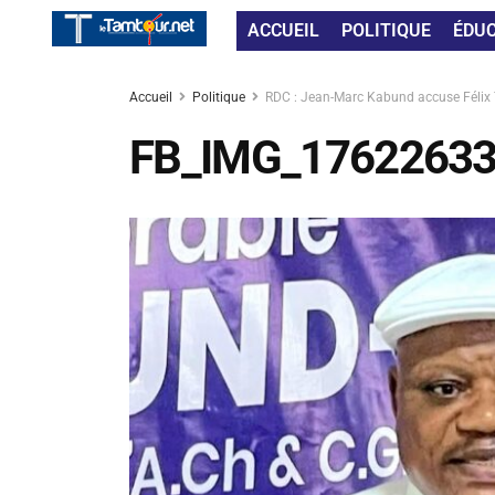
ACCUEIL
POLITIQUE
ÉDU
Accueil
Politique
RDC : Jean-Marc Kabund accuse Félix Ts
FB_IMG_1762263