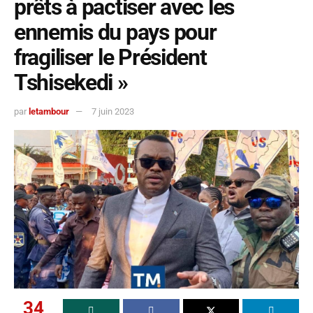
prêts à pactiser avec les
ennemis du pays pour
fragiliser le Président
Tshisekedi »
par
letambour
7 juin 2023
34