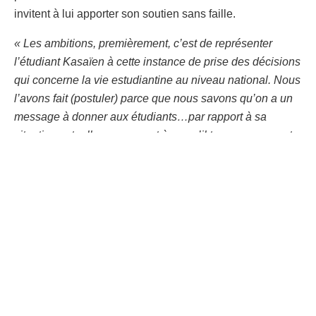
invitent à lui apporter son soutien sans faille.
« Les ambitions, premièrement, c’est de représenter
l’étudiant Kasaïen à cette instance de prise des décisions
qui concerne la vie estudiantine au niveau national. Nous
l’avons fait (postuler) parce que nous savons qu’on a un
message à donner aux étudiants…par rapport à sa
situation actuelle, par rapport à ce qu’il traverse, on veut
faire entendre la voix de l’étudiant Kasaïen »,
a déclaré
Idriss Mbiya.
« Je sollicite le soutien de toute l’élite de ma province, les
aînés tout comme ceux qui sont encore à l’Université,
cette-fois on doit parler de nous là haut et on doit
également nous entendre…Je crois qu’avec ce grand
soutien, nous allons rentrer chez nous deuxième Vice-
président de la Représentation des Etudiants du Congo
(REC) »,
a-t-il poursuivi, tout confiant.