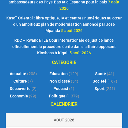
ambassadeurs des Pays-Bas et d’Espagne pour la paix
7 août
2026
Kasaï-Oriental : fibre optique, IA et centres numériques au cœur
d’un ambitieux plan de modernisation annoncé par José
Mpanda
5 août 2026
RDC – Rwanda | La Cour internationale de justice lance
officiellement la procédure écrite dans l’affaire opposant
Kinshasa à Kigali
5 août 2026
CATEGORIE
Actualité
(205)
Éducation
(129)
Santé
(41)
Culture
(7)
Non Classé
(54)
Société
(167)
Découverte
(2)
Podcast
(1)
Sport
(241)
Économie
(99)
Politique
(1 379)
CALENDRIER
AOÛT 2026