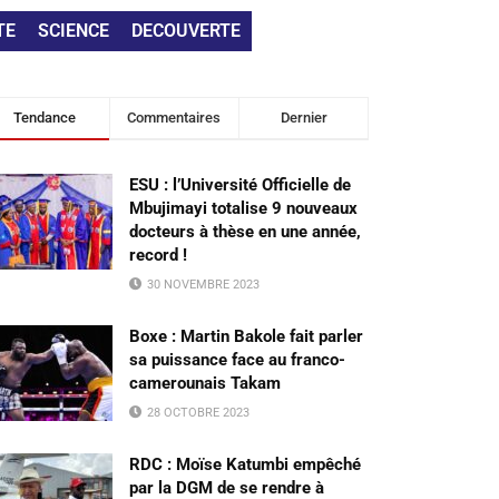
TE
SCIENCE
DECOUVERTE
Tendance
Commentaires
Dernier
ESU : l’Université Officielle de
Mbujimayi totalise 9 nouveaux
docteurs à thèse en une année,
record !
30 NOVEMBRE 2023
Boxe : Martin Bakole fait parler
sa puissance face au franco-
camerounais Takam
28 OCTOBRE 2023
RDC : Moïse Katumbi empêché
par la DGM de se rendre à