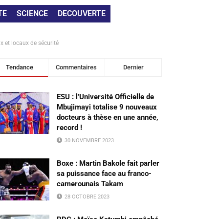
TE
SCIENCE
DECOUVERTE
 et locaux de sécurité
Tendance
Commentaires
Dernier
ESU : l’Université Officielle de
Mbujimayi totalise 9 nouveaux
docteurs à thèse en une année,
record !
30 NOVEMBRE 2023
Boxe : Martin Bakole fait parler
sa puissance face au franco-
camerounais Takam
28 OCTOBRE 2023