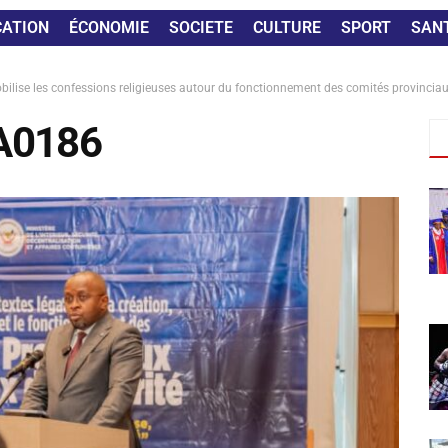
CATION
ÉCONOMIE
SOCIETE
CULTURE
SPORT
SAN
ise les confessions religieuses autour du fonctionnement des comités provinciaux
A0186