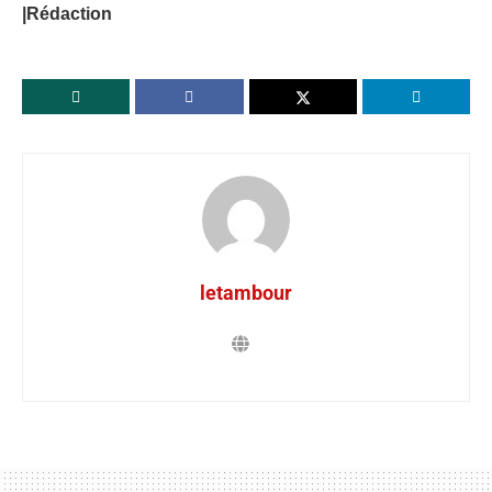
|Rédaction
letambour