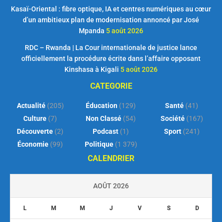
Kasaï-Oriental : fibre optique, IA et centres numériques au cœur
d’un ambitieux plan de modernisation annoncé par José
Mpanda
5 août 2026
RDC – Rwanda | La Cour internationale de justice lance
officiellement la procédure écrite dans l’affaire opposant
Kinshasa à Kigali
5 août 2026
CATEGORIE
Actualité
(205)
Éducation
(129)
Santé
(41)
Culture
(7)
Non Classé
(54)
Société
(167)
Découverte
(2)
Podcast
(1)
Sport
(241)
Économie
(99)
Politique
(1 379)
CALENDRIER
AOÛT 2026
L
M
M
J
V
S
D