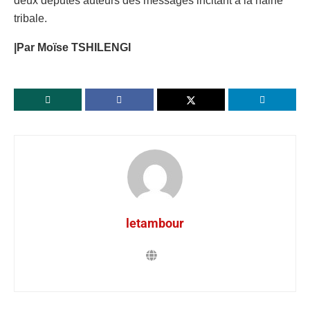
deux députés auteurs des messages incitant à la haine
tribale.
|Par Moïse TSHILENGI
letambour