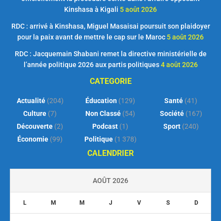
Kinshasa à Kigali
5 août 2026
RDC : arrivé à Kinshasa, Miguel Masaisai poursuit son plaidoyer
pour la paix avant de mettre le cap sur le Maroc
5 août 2026
RDC : Jacquemain Shabani remet la directive ministérielle de
l’année politique 2026 aux partis politiques
4 août 2026
CATEGORIE
Actualité
(204)
Éducation
(129)
Santé
(41)
Culture
(7)
Non Classé
(54)
Société
(167)
Découverte
(2)
Podcast
(1)
Sport
(240)
Économie
(99)
Politique
(1 378)
CALENDRIER
AOÛT 2026
L
M
M
J
V
S
D