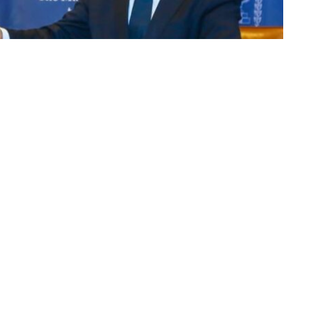
Partager sur Facebook
Partager sur Twitter
Partager sur Linkedin
kedi a tenu une réunion à New York ce jeudi 21
raélien Benjamin Netanyahou. Les discussions ont
es investissements, la sécurité, la cybersécurité,
gagement de Benjamin Netanyahou à renforcer la
cratique du Congo et Israël. Dans cette optique, il a
israélienne en RDC. En réponse à cette décision, le