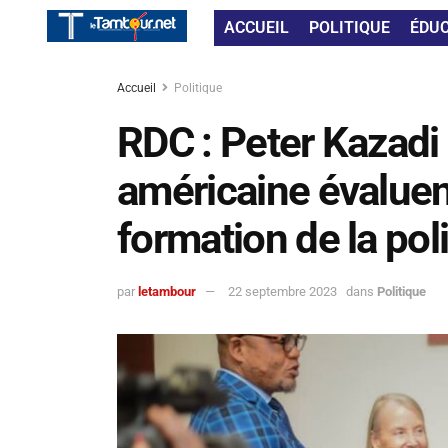
ACCUEIL
POLITIQUE
ÉDU
Accueil
Politique
RDC : Peter Kazadi
américaine évalue
formation de la pol
par
letambour
22 septembre 2023
dans
Politique