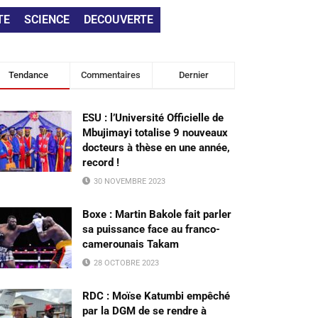
TE
SCIENCE
DECOUVERTE
Tendance
Commentaires
Dernier
ESU : l’Université Officielle de
Mbujimayi totalise 9 nouveaux
docteurs à thèse en une année,
record !
30 NOVEMBRE 2023
Boxe : Martin Bakole fait parler
sa puissance face au franco-
camerounais Takam
28 OCTOBRE 2023
RDC : Moïse Katumbi empêché
par la DGM de se rendre à