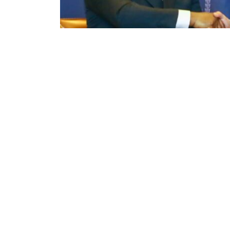
32
159
Partager sur WhatsApp
PARTAGES
VUES
Le Président de la République, Félix Tshise
septembre 2023 avec le Premier ministre is
porté sur plusieurs sujets clés, notamment l
l’agriculture et les infrastructures.
Un des points forts de cet échange a été l’en
coopération bilatérale entre la République démo
annoncé l’ouverture prochaine de l’ambassade 