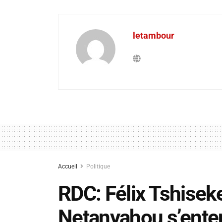
letambour
Accueil
Politique
RDC: Félix Tshisek
Netanyahou s’enten