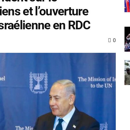
ens et l’ouverture
sraélienne en RDC
0