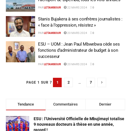
PAR
LETAMBOUR
22 MARS 2024
0
Stanis Bujakera à ses confrères journalistes :
« face à l’oppression, résistez »
PAR
LETAMBOUR
20 MARS 2024
0
ESU – UOM : Jean Paul Mbwebwa cède ses
fonctions d’administrateur de budget à son
successeur
PAR
LETAMBOUR
20 MARS 2024
0
1
2
…
7
PAGE 1 SUR 7
Tendance
Commentaires
Dernier
ESU : l’Université Officielle de Mbujimayi totalise
9 nouveaux docteurs à thèse en une année,
record !