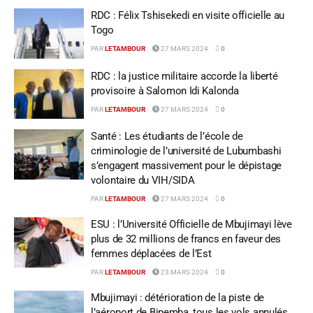
RDC : Félix Tshisekedi en visite officielle au
Togo
PAR
LETAMBOUR
27 MARS 2024
0
RDC : la justice militaire accorde la liberté
provisoire à Salomon Idi Kalonda
PAR
LETAMBOUR
27 MARS 2024
0
Santé : Les étudiants de l’école de
criminologie de l’université de Lubumbashi
s’engagent massivement pour le dépistage
volontaire du VIH/SIDA
PAR
LETAMBOUR
27 MARS 2024
0
ESU : l’Université Officielle de Mbujimayi lève
plus de 32 millions de francs en faveur des
femmes déplacées de l’Est
PAR
LETAMBOUR
23 MARS 2024
0
Mbujimayi : détérioration de la piste de
l’aéroport de Bipemba, tous les vols annulés