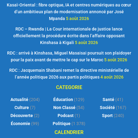
Kasaï-Oriental : fibre optique, IA et centres numériques au cœur
d’un ambitieux plan de modernisation annoncé par José
Mpanda
5 août 2026
RDC – Rwanda | La Cour internationale de justice lance
officiellement la procédure écrite dans l’affaire opposant
Kinshasa à Kigali
5 août 2026
RDC : arrivé à Kinshasa, Miguel Masaisai poursuit son plaidoyer
pour la paix avant de mettre le cap sur le Maroc
5 août 2026
RDC : Jacquemain Shabani remet la directive ministérielle de
l’année politique 2026 aux partis politiques
4 août 2026
CATEGORIE
Actualité
(204)
Éducation
(129)
Santé
(41)
Culture
(7)
Non Classé
(54)
Société
(167)
Découverte
(2)
Podcast
(1)
Sport
(240)
Économie
(99)
Politique
(1 378)
CALENDRIER