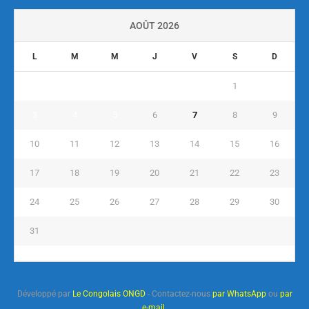
AOÛT 2026
L
M
M
J
V
S
D
1
2
3
4
5
6
7
8
9
10
11
12
13
14
15
16
17
18
19
20
21
22
23
24
25
26
27
28
29
30
31
« Juil
Développé par
Le Congolais ONGD
- Contactez-nous
par WhatsApp
ou
par
e-mail
.