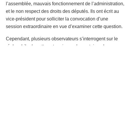
l’assemblée, mauvais fonctionnement de l’administration,
et le non respect des droits des députés. Ils ont écrit au
vice-président pour solliciter la convocation d’une
session extraordinaire en vue d’examiner cette question.
Cependant, plusieurs observateurs s’interrogent sur le
réel mobile de cette entreprise parlementaire, alors que
l’assemblée provinciale est en vacances et doit tenir sa
dernière session de cette législature en septembre
prochain. S’agit-il d’un règlement des comptes ? Les
députés pétitionnaires ont-ils d’autres agendas ? Et si
c’était le gouverneur de province la véritable cible de
cette démarche ? Tambour Matin vous amène au coeur
d’un dossier à multiples facettes.
« Une démarche qui viole le règlement
intérieur de l’assemblée »