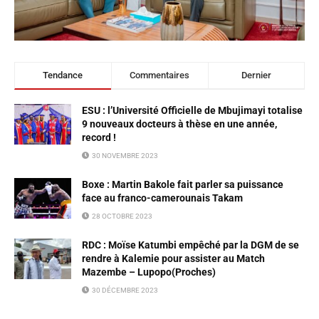
Tendance
Commentaires
Dernier
ESU : l’Université Officielle de Mbujimayi totalise
9 nouveaux docteurs à thèse en une année,
record !
30 NOVEMBRE 2023
Boxe : Martin Bakole fait parler sa puissance
face au franco-camerounais Takam
28 OCTOBRE 2023
RDC : Moïse Katumbi empêché par la DGM de se
rendre à Kalemie pour assister au Match
Mazembe – Lupopo(Proches)
30 DÉCEMBRE 2023