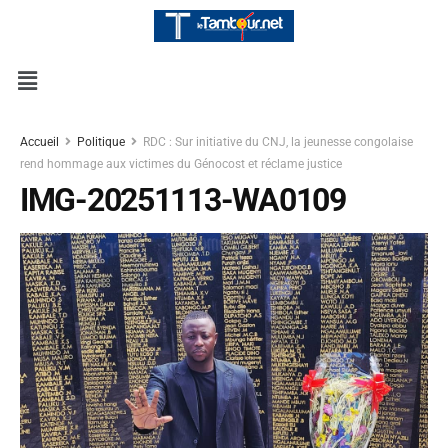
Accueil
Politique
RDC : Sur initiative du CNJ, la jeunesse congolaise
rend hommage aux victimes du Génocost et réclame justice
IMG-20251113-WA0109