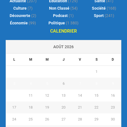
Actualité
(207)
Éducation
(129)
Santé
(41)
Culture
(7)
Non Classé
(54)
Société
(168)
Découverte
(2)
Podcast
(1)
Sport
(241)
Économie
(99)
Politique
(1 380)
CALENDRIER
AOÛT 2026
L
M
M
J
V
S
D
1
2
3
4
5
6
7
8
9
10
11
12
13
14
15
16
17
18
19
20
21
22
23
24
25
26
27
28
29
30