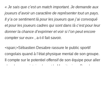
« Je sais que c’est un match important. Je demande aux
joueurs d’avoir un caractère de représenter tout un pays.
Il y’a ce sentiment là pour les joueurs que j’ai convoqué
et pour les joueurs cadres qui sont dans là c’est pour leur
donner la chance d’exprimer et voir si l’on peut encore
compter sur eux
« , a-t-il fait savoir.
<span;>Sébastien Desabre rassure le public sportif
congolais quand à l’état physique mental de son groupe.
Il compte sur le potentiel offensif de son équipe pour aller
chercher une victoire devant la Mauritanie.
« Pour le
match de demain, nous sommes concentrés. Nous avons
un très bon potentiel offensif et l’envie de faire mieux est
là. Et le résultat de demain est très important, un
entraîneur ne peut pas tout changer et tout les joueurs qui
sont là sont qualifiés pour jouer
« , a renchéri le
sélectionneur national.